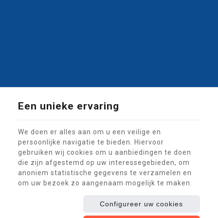
Een unieke ervaring
We doen er alles aan om u een veilige en
persoonlijke navigatie te bieden. Hiervoor
gebruiken wij cookies om u aanbiedingen te doen
die zijn afgestemd op uw interessegebieden, om
Deze website maakt gebruik van cookies om de
anoniem statistische gegevens te verzamelen en
gebruikerservaring te verbeteren.
Juridische informatie
|
Privacy
|
Cookies
om uw bezoek zo aangenaam mogelijk te maken.
© Copyright 2026 -
Glutton®
-
Algemene Voorwaarden
Gebruiksvoorwaarden van de website en bescherming van de
Configureer uw cookies
persoonlijke gegevens
E-net Business
, ontwerper van websites voor handelaars,